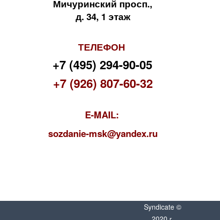
Мичуринский просп.,
д. 34, 1 этаж
ТЕЛЕФОН
+7 (495) 294-90-05
+7 (926) 807-60-32
E-MAIL:
s
ozdanie-msk@yandex.ru
Syndicate ©
2020 г.