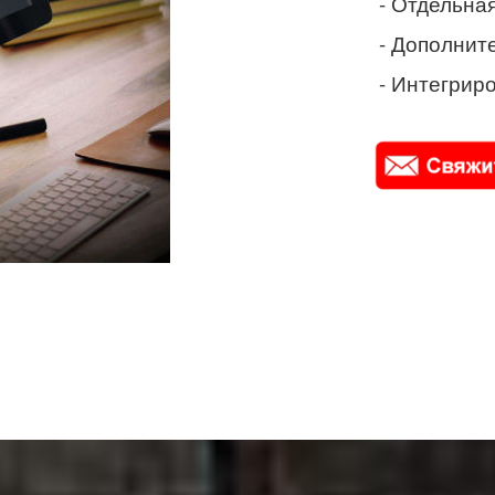
- Отдельная
- Дополнит
- Интегриро