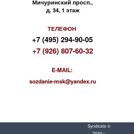
Мичуринский просп.,
д. 34, 1 этаж
ТЕЛЕФОН
+7 (495) 294-90-05
+7 (926) 807-60-32
E-MAIL:
s
ozdanie-msk@yandex.ru
Syndicate ©
2020 г.