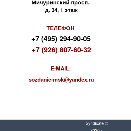
Мичуринский просп.,
д. 34, 1 этаж
ТЕЛЕФОН
+7 (495) 294-90-05
+7 (926) 807-60-32
E-MAIL:
s
ozdanie-msk@yandex.ru
Syndicate ©
2020 г.