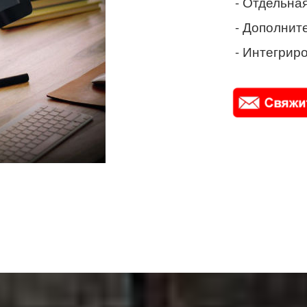
- Отдельная
- Дополнит
- Интегриро