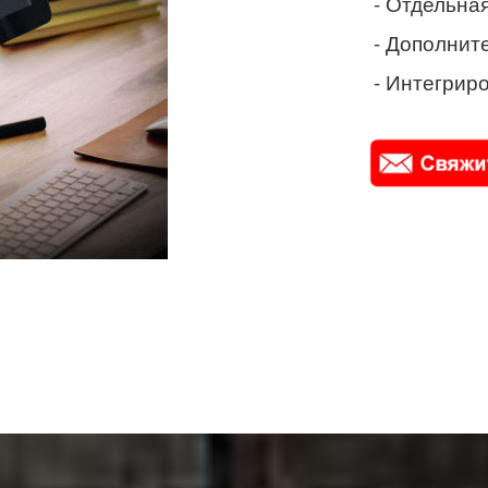
- Отдельная
- Дополнит
- Интегриро