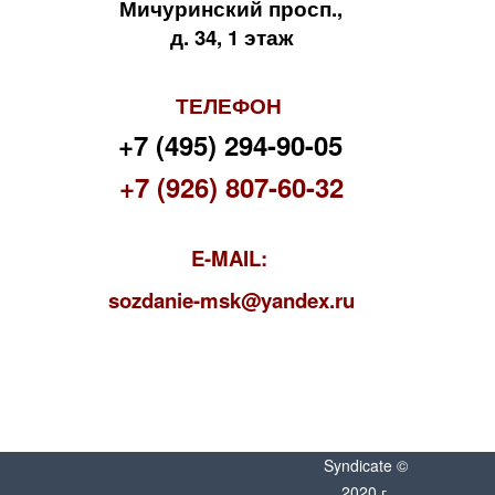
Мичуринский просп.,
д. 34, 1 этаж
ТЕЛЕФОН
+7 (495) 294-90-05
+7 (926) 807-60-32
E-MAIL:
s
ozdanie-msk@yandex.ru
Syndicate ©
2020 г.