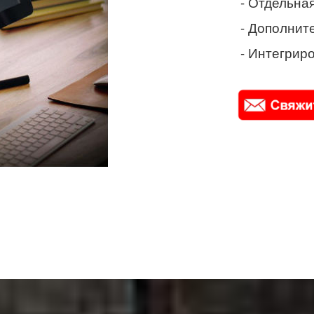
- Отдельная
- Дополнит
- Интегриро