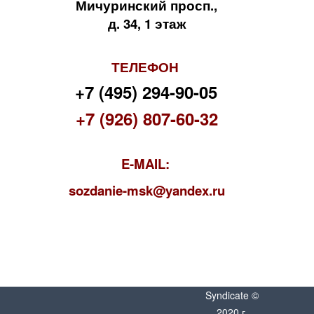
Мичуринский просп.,
д. 34, 1 этаж
ТЕЛЕФОН
+7 (495) 294-90-05
+7 (926) 807-60-32
E-MAIL:
s
ozdanie-msk@yandex.ru
Syndicate ©
2020 г.