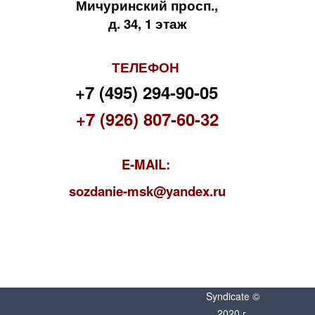
Мичуринский просп.,
д. 34, 1 этаж
ТЕЛЕФОН
+7 (495) 294-90-05
+7 (926) 807-60-32
E-MAIL:
s
ozdanie-msk@yandex.ru
Syndicate ©
2020 г.