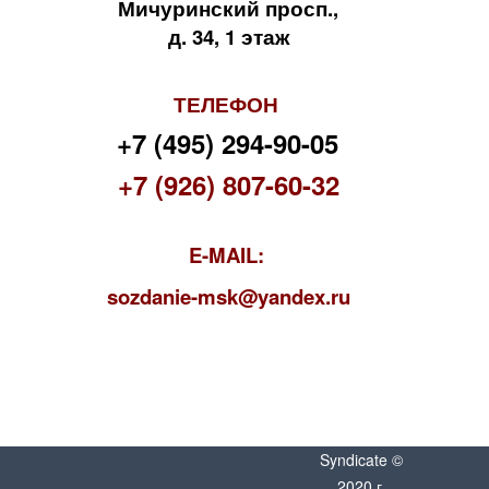
Мичуринский просп.,
д. 34, 1 этаж
ТЕЛЕФОН
+7 (495) 294-90-05
+7 (926) 807-60-32
E-MAIL:
s
ozdanie-msk@yandex.ru
Syndicate ©
2020 г.