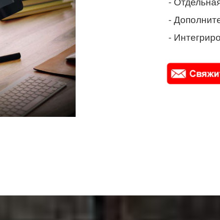
- Отдельная
- Дополнит
- Интегриро