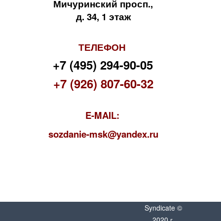
Мичуринский просп.,
д. 34, 1 этаж
ТЕЛЕФОН
+7 (495) 294-90-05
+7 (926) 807-60-32
E-MAIL:
s
ozdanie-msk@yandex.ru
Syndicate ©
2020 г.