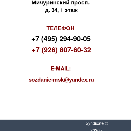
Мичуринский просп.,
д. 34, 1 этаж
ТЕЛЕФОН
+7 (495) 294-90-05
+7 (926) 807-60-32
E-MAIL:
s
ozdanie-msk@yandex.ru
Syndicate ©
2020 г.