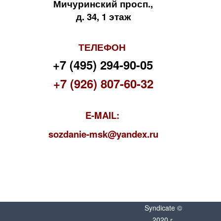
Мичуринский просп.,
д. 34, 1 этаж
ТЕЛЕФОН
+7 (495) 294-90-05
+7 (926) 807-60-32
E-MAIL:
s
ozdanie-msk@yandex.ru
Syndicate ©
2020 г.