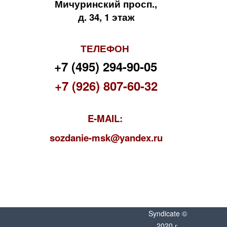
Мичуринский просп.,
д. 34, 1 этаж
ТЕЛЕФОН
+7 (495) 294-90-05
+7 (926) 807-60-32
E-MAIL:
s
ozdanie-msk@yandex.ru
Syndicate ©
2020 г.