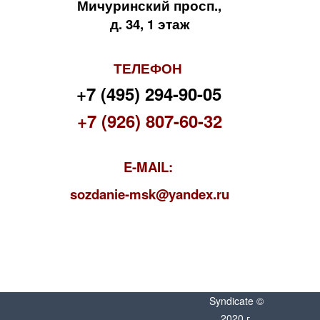
Мичуринский просп.,
д. 34, 1 этаж
ТЕЛЕФОН
+7 (495) 294-90-05
+7 (926) 807-60-32
E-MAIL:
s
ozdanie-msk@yandex.ru
Syndicate ©
2020 г.