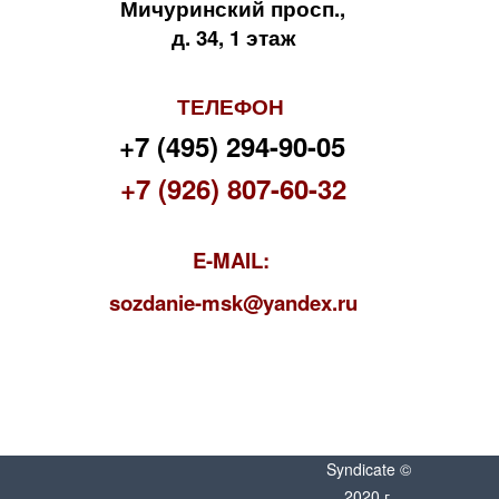
Мичуринский просп.,
д. 34, 1 этаж
ТЕЛЕФОН
+7 (495) 294-90-05
+7 (926) 807-60-32
E-MAIL:
s
ozdanie-msk@yandex.ru
Syndicate ©
2020 г.