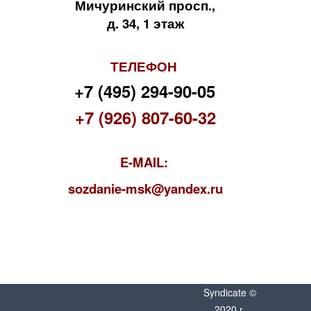
Мичуринский просп.,
д. 34, 1 этаж
ТЕЛЕФОН
+7 (495) 294-90-05
+7 (926) 807-60-32
E-MAIL:
s
ozdanie-msk@yandex.ru
Syndicate ©
2020 г.