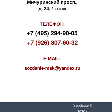
Мичуринский просп.,
д. 34, 1 этаж
ТЕЛЕФОН
+7 (495) 294-90-05
+7 (926) 807-60-32
E-MAIL:
s
ozdanie-msk@yandex.ru
Syndicate ©
2020 г.