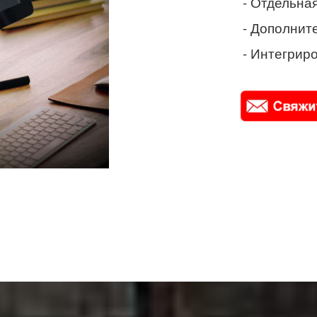
- Отдельная
- Дополнит
- Интегриро