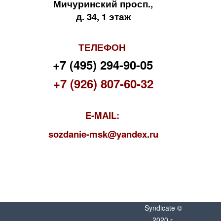
Мичуринский просп.,
д. 34, 1 этаж
ТЕЛЕФОН
+7 (495) 294-90-05
+7 (926) 807-60-32
E-MAIL:
s
ozdanie-msk@yandex.ru
Syndicate ©
2020 г.