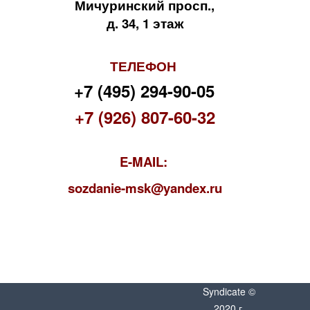
Мичуринский просп.,
д. 34, 1 этаж
ТЕЛЕФОН
+7 (495) 294-90-05
+7 (926) 807-60-32
E-MAIL:
s
ozdanie-msk@yandex.ru
Syndicate ©
2020 г.