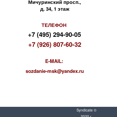
Мичуринский просп.,
д. 34, 1 этаж
ТЕЛЕФОН
+7 (495) 294-90-05
+7 (926) 807-60-32
E-MAIL:
s
ozdanie-msk@yandex.ru
Syndicate ©
2020 г.