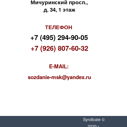
Мичуринский просп.,
д. 34, 1 этаж
ТЕЛЕФОН
+7 (495) 294-90-05
+7 (926) 807-60-32
E-MAIL:
s
ozdanie-msk@yandex.ru
Syndicate ©
2020 г.