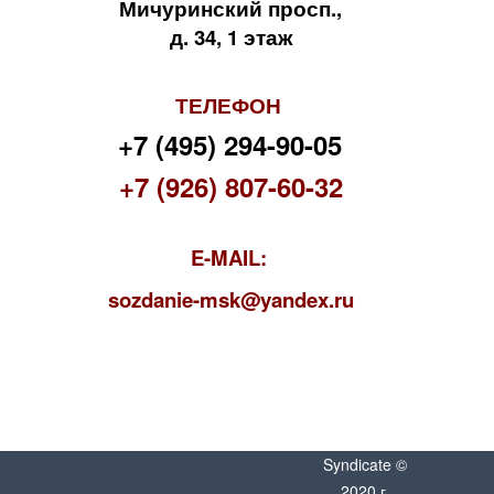
Мичуринский просп.,
д. 34, 1 этаж
ТЕЛЕФОН
+7 (495) 294-90-05
+7 (926) 807-60-32
E-MAIL:
s
ozdanie-msk@yandex.ru
Syndicate ©
2020 г.