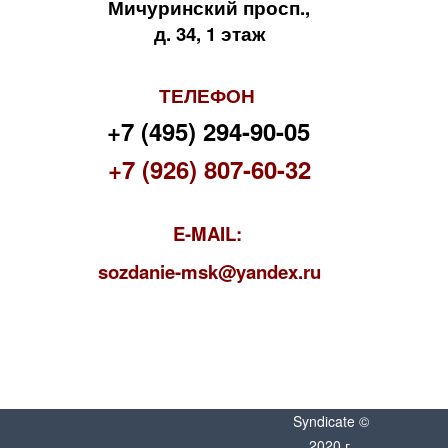
Мичуринский просп.,
д. 34, 1 этаж
ТЕЛЕФОН
+7 (495) 294-90-05
+7 (926) 807-60-32
E-MAIL:
s
ozdanie-msk@yandex.ru
Syndicate ©
2020 г.