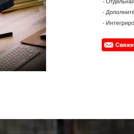
- Отдельная
- Дополнит
- Интегриро