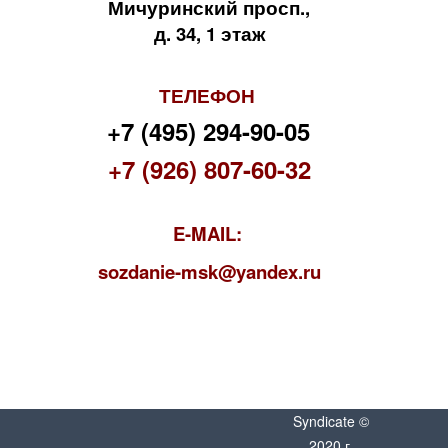
Мичуринский просп.,
д. 34, 1 этаж
ТЕЛЕФОН
+7 (495) 294-90-05
+7 (926) 807-60-32
E-MAIL:
s
ozdanie-msk@yandex.ru
Syndicate ©
2020 г.