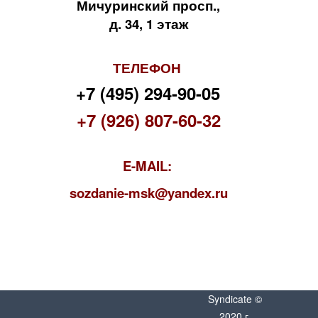
Мичуринский просп.,
д. 34, 1 этаж
ТЕЛЕФОН
+7 (495) 294-90-05
+7 (926) 807-60-32
E-MAIL:
s
ozdanie-msk@yandex.ru
Syndicate ©
2020 г.