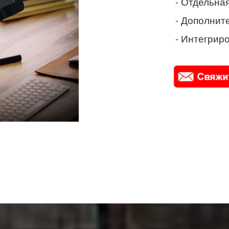
- Отдельная
- Дополнит
- Интегриро