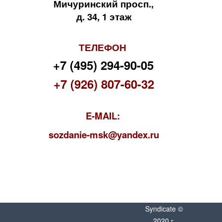
Мичуринский просп.,
д. 34, 1 этаж
ТЕЛЕФОН
+7 (495) 294-90-05
+7 (926) 807-60-32
E-MAIL:
s
ozdanie-msk@yandex.ru
Syndicate ©
2020 г.