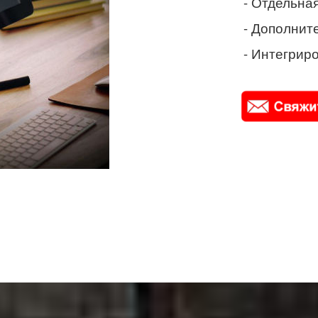
- Отдельная
- Дополнит
- Интегриро