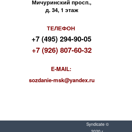
Мичуринский просп.,
д. 34, 1 этаж
ТЕЛЕФОН
+7 (495) 294-90-05
+7 (926) 807-60-32
E-MAIL:
s
ozdanie-msk@yandex.ru
Syndicate ©
2020 г.