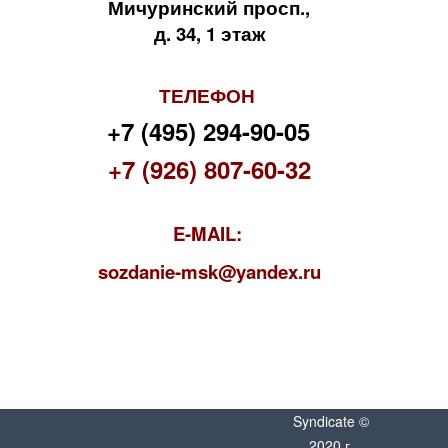
Мичуринский просп.,
д. 34, 1 этаж
ТЕЛЕФОН
+7 (495) 294-90-05
+7 (926) 807-60-32
E-MAIL:
s
ozdanie-msk@yandex.ru
Syndicate ©
2020 г.