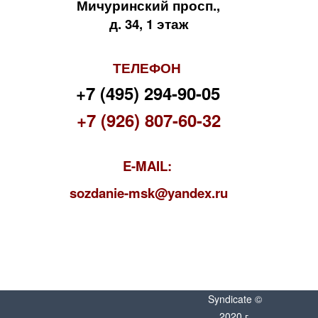
Мичуринский просп.,
д. 34, 1 этаж
ТЕЛЕФОН
+7 (495) 294-90-05
+7 (926) 807-60-32
E-MAIL:
s
ozdanie-msk@yandex.ru
Syndicate ©
2020 г.