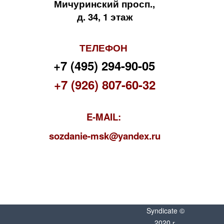
Мичуринский просп.,
д. 34, 1 этаж
ТЕЛЕФОН
+7 (495) 294-90-05
+7 (926) 807-60-32
E-MAIL:
s
ozdanie-msk@yandex.ru
Syndicate ©
2020 г.