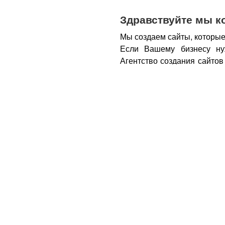
Здравствуйте мы к
Мы создаем сайты, которые
Если Вашему бизнесу ну
Агентство создания сайтов
бизнеса – открытие новы
новых каналов продаж и ко
Все это возможно при нали
из Вас деньги.
Вот почем
правильном подходе, са
грамотным продажником, 
тем, кому она действитель
заказу картинки и фотогра
стимулируют клиента прио
совокупности продающий са