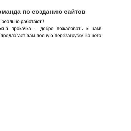
оманда по созданию сайтов
 реально работают !
жна прокачка – добро пожаловать к нам!
 предлагает вам полную перезагрузку Вашего
х рабочих горизонтов, новых поставщиков,
нечно же увеличение дохода.
чии сайта, который работает, а не выкачивает
у важно работать с профессионалами – при
йт становится дополнительным продавцом,
который предлагает Вашу продукцию только
но нужна.
Продающие тексты, побуждающие к
фии, маркетинговые хитрости, которые также
брести Ваш товар, продукцию – это и есть в
йт.