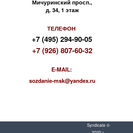
Мичуринский просп.,
д. 34, 1 этаж
ТЕЛЕФОН
+7 (495) 294-90-05
+7 (926) 807-60-32
E-MAIL:
s
ozdanie-msk@yandex.ru
Syndicate ©
2020 г.