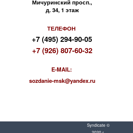
Мичуринский просп.,
д. 34, 1 этаж
ТЕЛЕФОН
+7 (495) 294-90-05
+7 (926) 807-60-32
E-MAIL:
s
ozdanie-msk@yandex.ru
Syndicate ©
2020 г.