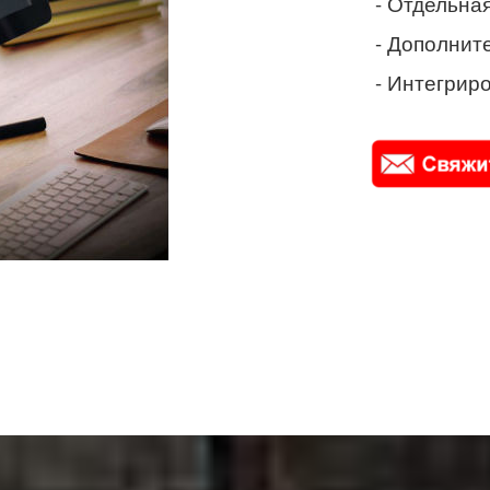
- Отдельная
- Дополнит
- Интегриро