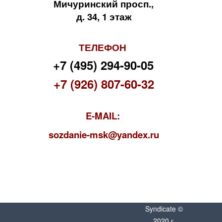
Мичуринский просп.,
д. 34, 1 этаж
ТЕЛЕФОН
+7 (495) 294-90-05
+7 (926) 807-60-32
E-MAIL:
s
ozdanie-msk@yandex.ru
Syndicate ©
2020 г.