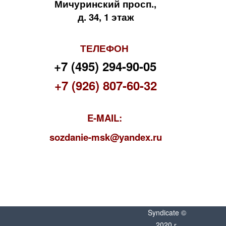
Мичуринский просп.,
д. 34, 1 этаж
ТЕЛЕФОН
+7 (495) 294-90-05
+7 (926) 807-60-32
E-MAIL:
s
ozdanie-msk@yandex.ru
Syndicate ©
2020 г.