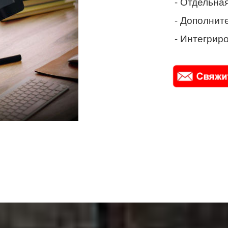
- Отдельная
- Дополнит
- Интегриро