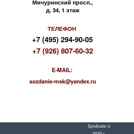
Мичуринский просп.,
д. 34, 1 этаж
ТЕЛЕФОН
+7 (495) 294-90-05
+7 (926) 807-60-32
E-MAIL:
s
ozdanie-msk@yandex.ru
Syndicate ©
2020 г.