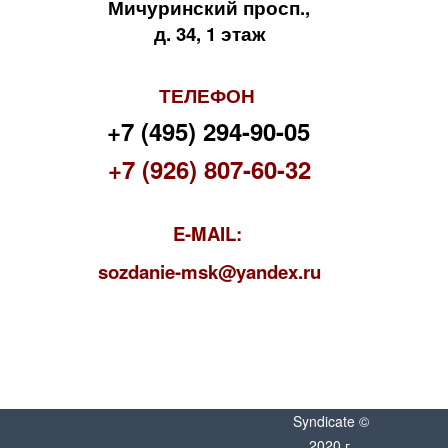
Мичуринский просп.,
д. 34, 1 этаж
ТЕЛЕФОН
+7 (495) 294-90-05
+7 (926) 807-60-32
E-MAIL:
s
ozdanie-msk@yandex.ru
Syndicate ©
2020 г.