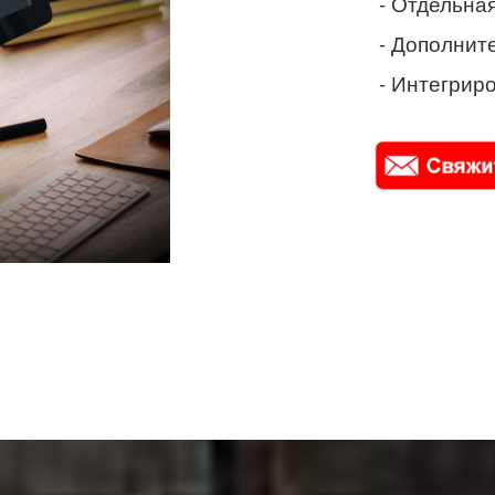
- Отдельная
- Дополнит
- Интегриро