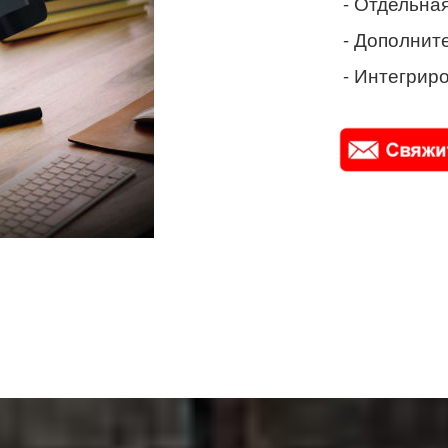
- Отдельная
- Дополнит
- Интегриро