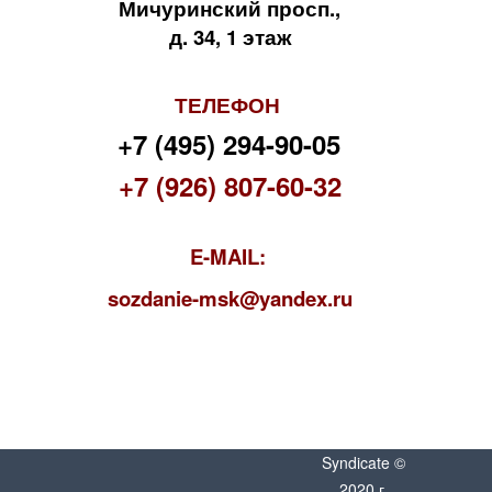
Мичуринский просп.,
д. 34, 1 этаж
ТЕЛЕФОН
+7 (495) 294-90-05
+7 (926) 807-60-32
E-MAIL:
s
ozdanie-msk@yandex.ru
Syndicate ©
2020 г.