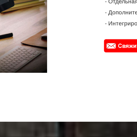
- Отдельная
- Дополнит
- Интегриро